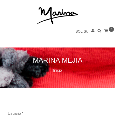
0
SOL S/.
MARINA MEJIA
Inicio
Usuario
*