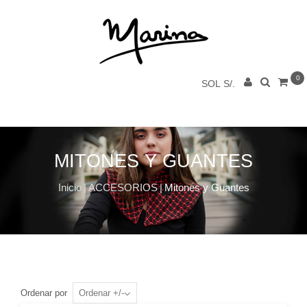
0
SOL S/.
MITONES Y GUANTES
Inicio
|
ACCESORIOS
|
Mitones y Guantes
Ordenar por
Ordenar +/-