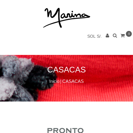
0
SOL S/.
CASACAS
Inicio
|
CASACAS